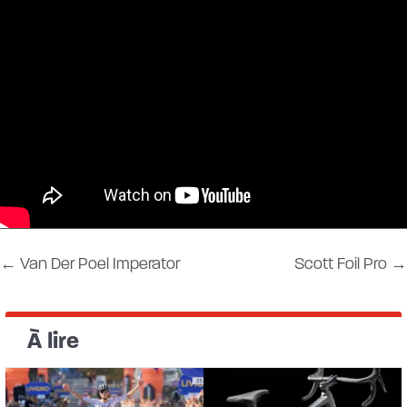
←
Van Der Poel Imperator
Scott Foil Pro
→
À lire