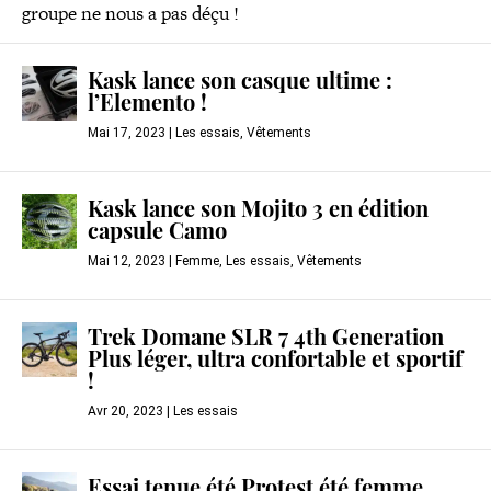
groupe ne nous a pas déçu !
Kask lance son casque ultime :
l’Elemento !
Mai 17, 2023
|
Les essais
,
Vêtements
Kask lance son Mojito 3 en édition
capsule Camo
Mai 12, 2023
|
Femme
,
Les essais
,
Vêtements
Trek Domane SLR 7 4th Generation
Plus léger, ultra confortable et sportif
!
Avr 20, 2023
|
Les essais
Essai tenue été Protest été femme